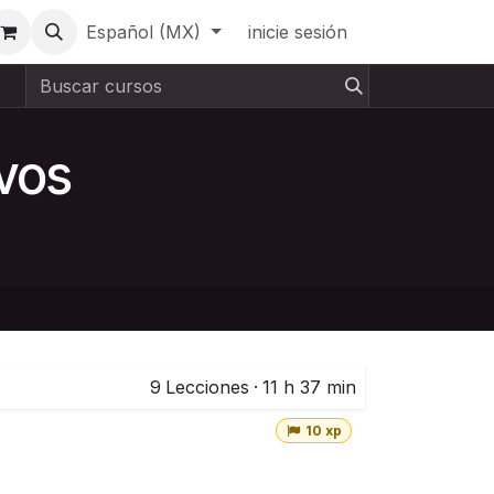
Español (MX)
inicie sesión
ivos
9
Lecciones
·
11 h 37 min
10 xp