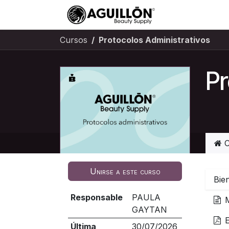
Ir al contenido
Ayuda
Cursos
Protocolos Administrativos
Pr
C
Unirse a este curso
Bie
Responsable
PAULA
GAYTAN
E
Última
30/07/2026