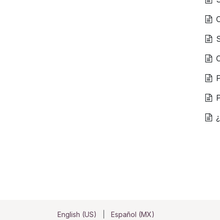
S
C
English (US)
|
Español (MX)