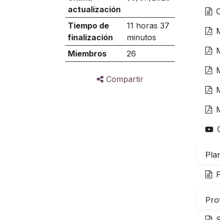
actualización
Tiempo de
11 horas 37
M
finalización
minutos
Miembros
26
M
Compartir
M
Plan
P
Pro