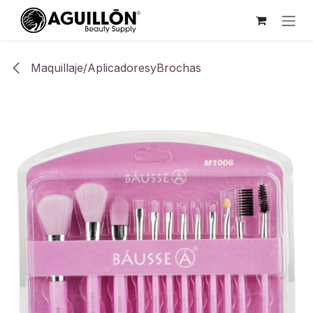
Ir al contenido
Maquillaje/AplicadoresyBrochas