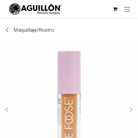
Ir al contenido
Maquillaje/Rostro