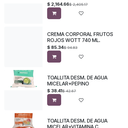
$
2,164.66
$
2,405.17
CREMA CORPORAL FRUTOS
ROJOS WOTT 740 ML.
$
85.34
$
94.83
TOALLITA DESM. DE AGUA
MICELAR+PEPINO
$
38.41
$
42.67
TOALLITA DESM. DE AGUA
MICELAR+VITAMINA C