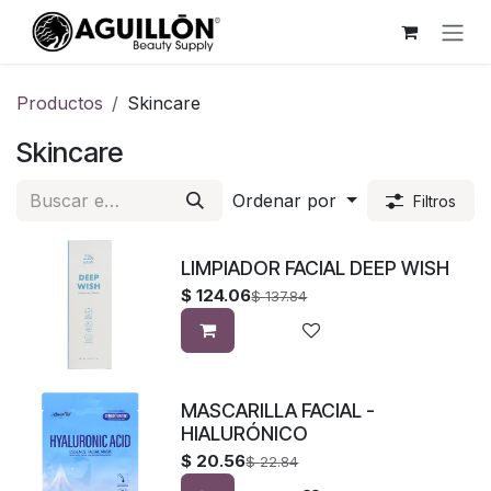
Ir al contenido
Productos
Skincare
Skincare
Ordenar por
Filtros
LIMPIADOR FACIAL DEEP WISH
$
124.06
$
137.84
MASCARILLA FACIAL -
HIALURÓNICO
$
20.56
$
22.84