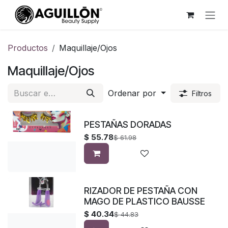
Ir al contenido
Productos
Maquillaje/Ojos
Maquillaje/Ojos
Ordenar por
Filtros
PESTAÑAS DORADAS
$
55.78
$
61.98
RIZADOR DE PESTAÑA CON
MAGO DE PLASTICO BAUSSE
$
40.34
$
44.83