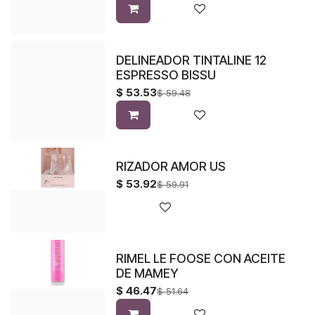
DELINEADOR TINTALINE 12
ESPRESSO BISSU
$
53.53
$
59.48
RIZADOR AMOR US
$
53.92
$
59.91
RIMEL LE FOOSE CON ACEITE
DE MAMEY
$
46.47
$
51.64