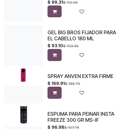
$
99.31
$
110.34
GEL BIG BROS FIJADOR PARA
EL CABELLO 180 ML
$
93.10
$
103.45
SPRAY ANVEN EXTRA FIRME
$
169.91
$
188.79
ESPUMA PARA PEINAR INSTA
FREEZE 300 GR MS-IF
$
96.98
$
107.76