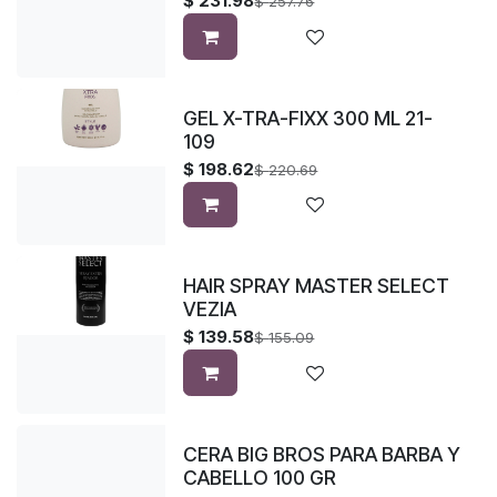
$
231.98
$
257.76
GEL X-TRA-FIXX 300 ML 21-
109
$
198.62
$
220.69
HAIR SPRAY MASTER SELECT
VEZIA
$
139.58
$
155.09
CERA BIG BROS PARA BARBA Y
CABELLO 100 GR