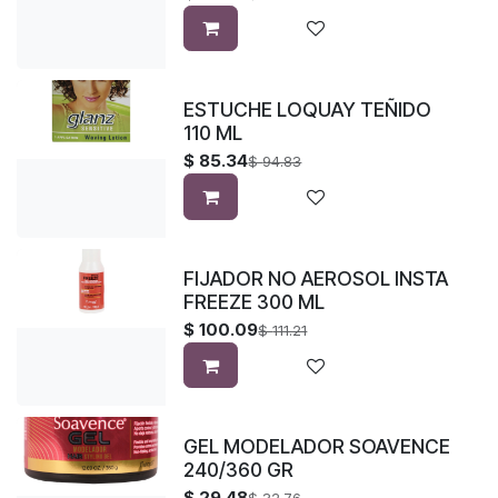
ESTUCHE LOQUAY TEÑIDO
110 ML
$
85.34
$
94.83
FIJADOR NO AEROSOL INSTA
FREEZE 300 ML
$
100.09
$
111.21
GEL MODELADOR SOAVENCE
240/360 GR
$
29.48