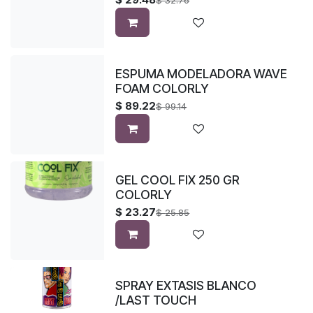
$
32.76
ESPUMA MODELADORA WAVE
FOAM COLORLY
$
89.22
$
99.14
GEL COOL FIX 250 GR
COLORLY
$
23.27
$
25.85
SPRAY EXTASIS BLANCO
/LAST TOUCH