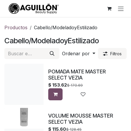
Ir al contenido
Productos
Cabello/ModeladoyEstilizado
Cabello/ModeladoyEstilizado
Ordenar por
Filtros
POMADA MATE MASTER
SELECT VEZIA
$
153.62
$
170.69
VOLUME MOUSSE MASTER
SELECT VEZIA
$
115.60
$
128.45