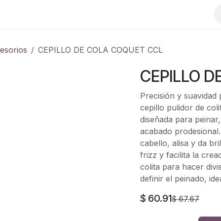
esorios
CEPILLO DE COLA COQUET CCL
CEPILLO D
Precisión y suavidad 
cepillo pulidor de col
diseñada para peinar
acabado prodesional. 
cabello, alisa y da br
frizz y facilita la cre
colita para hacer divis
definir el peinado, id
$
60.91
$
67.67